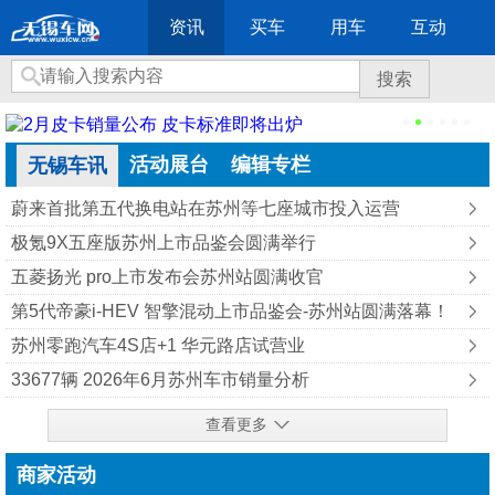
资讯
买车
用车
互动
搜索
活动展台
编辑专栏
无锡车讯
蔚来首批第五代换电站在苏州等七座城市投入运营
极氪9X五座版苏州上市品鉴会圆满举行
五菱扬光 pro上市发布会苏州站圆满收官
第5代帝豪i-HEV 智擎混动上市品鉴会-苏州站圆满落幕！
苏州零跑汽车4S店+1 华元路店试营业
33677辆 2026年6月苏州车市销量分析
查看更多
商家活动