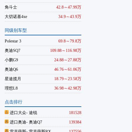
角斗士
42.8～47.99万
大切诺基4xe
34.9～43.9万
同级别车型
Polestar 3
69.8～79.8万
奥迪SQ7
109.88～116.98万
小鹏G9
24.88～27.88万
奥迪Q6
46.76～61.06万
星途揽月
18.79～23.58万
理想L8
36.98～42.98万
点击排行
进口大众
- 途锐
181528
进口奥迪
- 奥迪Q7
139384
雷克萨斯
- 雷克萨斯RX
137556