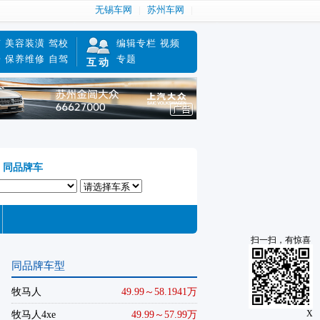
无锡车网
苏州车网
南
美容装潢
驾校
编辑专栏
视频
赔
保养维修
自驾
专题
互动
同品牌车
扫一扫，有惊喜
同品牌车型
牧马人
49.99～58.1941万
X
牧马人4xe
49.99～57.99万