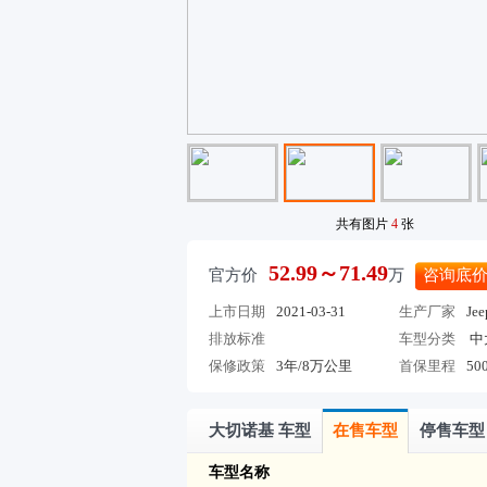
共有图片
4
张
52.99～71.49
官方价
万
咨询底
上市日期
2021-03-31
生产厂家
Jee
排放标准
车型分类
中
保修政策
3年/8万公里
首保里程
50
大切诺基 车型
在售车型
停售车型
车型名称