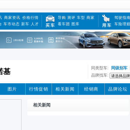
讯
商家资讯
价格行情
导购
测评
车型
商家
驾驶指
台
车市动态
新车
人才
看车团
图库
车险理
买车
用车
同类型车:
同级别车
|
切诺基
品牌找车:
图片
行情促销
相关新闻
经销商
品牌论坛
相关新闻