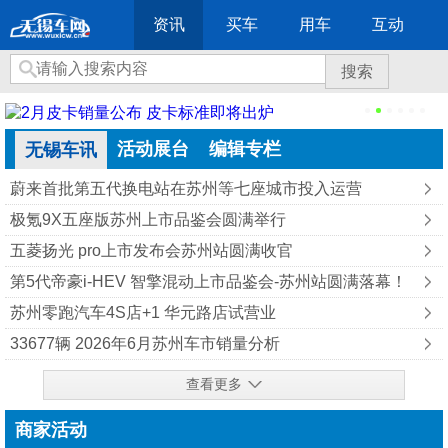
资讯
买车
用车
互动
搜索
活动展台
编辑专栏
无锡车讯
蔚来首批第五代换电站在苏州等七座城市投入运营
极氪9X五座版苏州上市品鉴会圆满举行
五菱扬光 pro上市发布会苏州站圆满收官
第5代帝豪i-HEV 智擎混动上市品鉴会-苏州站圆满落幕！
苏州零跑汽车4S店+1 华元路店试营业
33677辆 2026年6月苏州车市销量分析
查看更多
商家活动