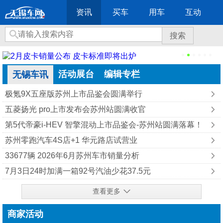
资讯
买车
用车
互动
搜索
活动展台
编辑专栏
无锡车讯
极氪9X五座版苏州上市品鉴会圆满举行
五菱扬光 pro上市发布会苏州站圆满收官
第5代帝豪i-HEV 智擎混动上市品鉴会-苏州站圆满落幕！
苏州零跑汽车4S店+1 华元路店试营业
33677辆 2026年6月苏州车市销量分析
7月3日24时加满一箱92号汽油少花37.5元
查看更多
商家活动