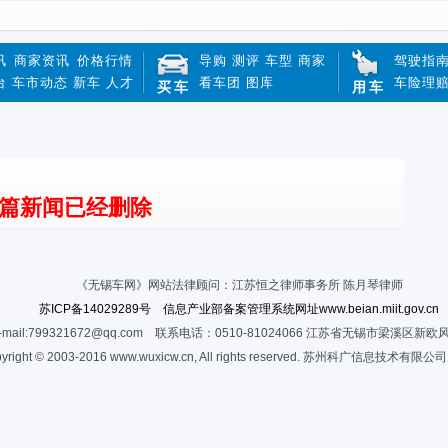
讯
商家资讯
价格行情
导购
测评
车型
商家
驾驶指
台
车市动态
新车
人才
看车团
图库
车险理
买车
用车
篇新闻已经删除
《无锡车网》网站法律顾问：江苏恒之律师事务所 陈月琴律师
苏ICP备14029289号 信息产业部备案管理系统网址www.beian.miit.gov.cn
-mail:799321672@qq.com 联系电话：0510-81024066 江苏省无锡市梁溪区新欧
yright © 2003-2016 www.wuxicw.cn, All rights reserved. 苏州科广信息技术有