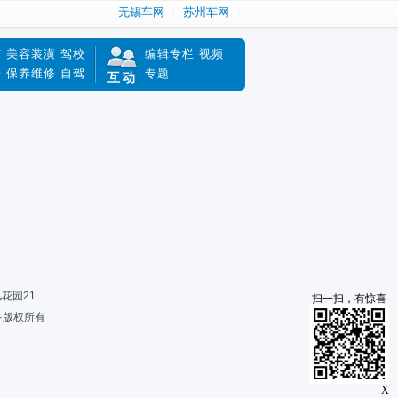
无锡车网
苏州车网
南
美容装潢
驾校
编辑专栏
视频
赔
保养维修
自驾
专题
互动
风花园21
扫一扫，有惊喜
限公司·版权所有
X