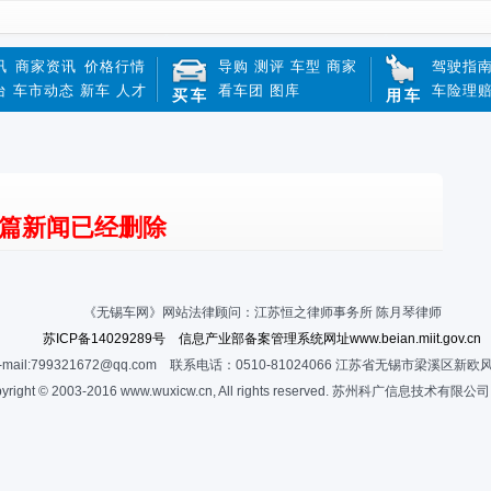
讯
商家资讯
价格行情
导购
测评
车型
商家
驾驶指
台
车市动态
新车
人才
看车团
图库
车险理
买车
用车
篇新闻已经删除
《无锡车网》网站法律顾问：江苏恒之律师事务所 陈月琴律师
苏ICP备14029289号 信息产业部备案管理系统网址www.beian.miit.gov.cn
-mail:799321672@qq.com 联系电话：0510-81024066 江苏省无锡市梁溪区新欧
yright © 2003-2016 www.wuxicw.cn, All rights reserved. 苏州科广信息技术有