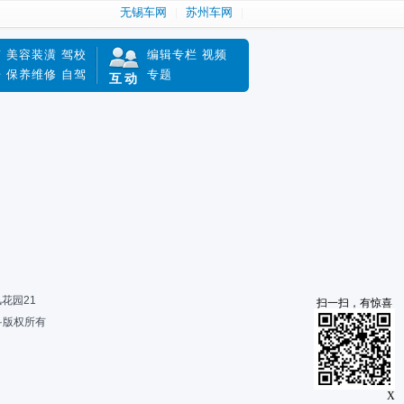
无锡车网
苏州车网
南
美容装潢
驾校
编辑专栏
视频
赔
保养维修
自驾
专题
互动
风花园21
扫一扫，有惊喜
限公司·版权所有
X