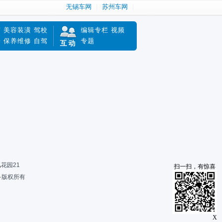
无锡车网
苏州车网
南
美容装潢
驾校
编辑专栏
视频
赔
保养维修
自驾
专题
互动
风花园21
扫一扫，有惊喜
限公司·版权所有
X