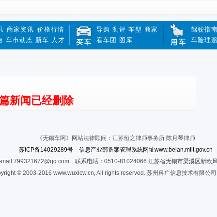
讯
商家资讯
价格行情
导购
测评
车型
商家
驾驶指
台
车市动态
新车
人才
看车团
图库
车险理
买车
用车
篇新闻已经删除
《无锡车网》网站法律顾问：江苏恒之律师事务所 陈月琴律师
苏ICP备14029289号 信息产业部备案管理系统网址www.beian.miit.gov.cn
-mail:799321672@qq.com 联系电话：0510-81024066 江苏省无锡市梁溪区新欧
yright © 2003-2016 www.wuxicw.cn, All rights reserved. 苏州科广信息技术有