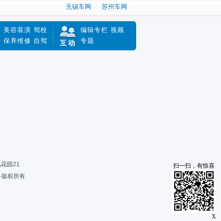
无锡车网
苏州车网
南
美容装潢
驾校
编辑专栏
视频
赔
保养维修
自驾
专题
互动
风花园21
扫一扫，有惊喜
限公司·版权所有
X