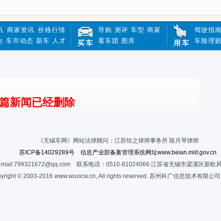
讯
商家资讯
价格行情
导购
测评
车型
商家
驾驶指
台
车市动态
新车
人才
看车团
图库
车险理
买车
用车
篇新闻已经删除
《无锡车网》网站法律顾问：江苏恒之律师事务所 陈月琴律师
苏ICP备14029289号 信息产业部备案管理系统网址www.beian.miit.gov.cn
-mail:799321672@qq.com 联系电话：0510-81024066 江苏省无锡市梁溪区新欧
yright © 2003-2016 www.wuxicw.cn, All rights reserved. 苏州科广信息技术有