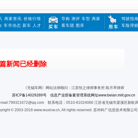
讯
商家资讯
价格行情
导购
测评
车型
商家
驾驶指
台
车市动态
新车
人才
看车团
图库
车险理
买车
用车
篇新闻已经删除
《无锡车网》网站法律顾问：江苏恒之律师事务所 陈月琴律师
苏ICP备14029289号 信息产业部备案管理系统网址www.beian.miit.gov.cn
-mail:799321672@qq.com 联系电话：0510-81024066 江苏省无锡市梁溪区新欧
yright © 2003-2016 www.wuxicw.cn, All rights reserved. 苏州科广信息技术有