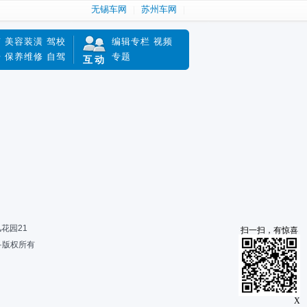
无锡车网
苏州车网
南
美容装潢
驾校
编辑专栏
视频
赔
保养维修
自驾
专题
互动
风花园21
扫一扫，有惊喜
限公司·版权所有
X