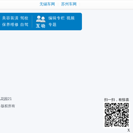
无锡车网
苏州车网
南
美容装潢
驾校
编辑专栏
视频
赔
保养维修
自驾
专题
互动
风花园21
扫一扫，有惊喜
限公司·版权所有
X