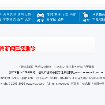
讯
商家资讯
价格行情
导购
测评
车型
商家
驾驶指
台
车市动态
新车
人才
看车团
图库
车险理
买车
用车
篇新闻已经删除
《无锡车网》网站法律顾问：江苏恒之律师事务所 陈月琴律师
苏ICP备14029289号 信息产业部备案管理系统网址www.beian.miit.gov.cn
-mail:799321672@qq.com 联系电话：0510-81024066 江苏省无锡市梁溪区新欧
yright © 2003-2016 www.wuxicw.cn, All rights reserved. 苏州科广信息技术有