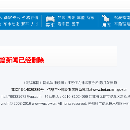
讯
商家资讯
价格行情
导购
测评
车型
商家
驾驶指
台
车市动态
新车
人才
看车团
图库
车险理
买车
用车
篇新闻已经删除
《无锡车网》网站法律顾问：江苏恒之律师事务所 陈月琴律师
苏ICP备14029289号 信息产业部备案管理系统网址www.beian.miit.gov.cn
-mail:799321672@qq.com 联系电话：0510-81024066 江苏省无锡市梁溪区新欧
yright © 2003-2016 www.wuxicw.cn, All rights reserved. 苏州科广信息技术有