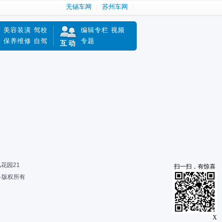
无锡车网
苏州车网
南
美容装潢
驾校
编辑专栏
视频
赔
保养维修
自驾
专题
互动
风花园21
扫一扫，有惊喜
限公司·版权所有
X