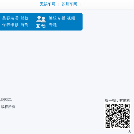
无锡车网
苏州车网
南
美容装潢
驾校
编辑专栏
视频
赔
保养维修
自驾
专题
互动
风花园21
扫一扫，有惊喜
限公司·版权所有
X