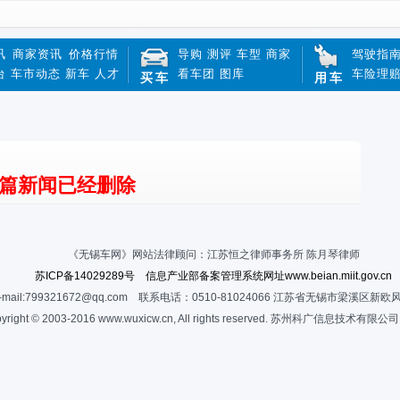
讯
商家资讯
价格行情
导购
测评
车型
商家
驾驶指
台
车市动态
新车
人才
看车团
图库
车险理
买车
用车
篇新闻已经删除
《无锡车网》网站法律顾问：江苏恒之律师事务所 陈月琴律师
苏ICP备14029289号 信息产业部备案管理系统网址www.beian.miit.gov.cn
-mail:799321672@qq.com 联系电话：0510-81024066 江苏省无锡市梁溪区新欧
yright © 2003-2016 www.wuxicw.cn, All rights reserved. 苏州科广信息技术有