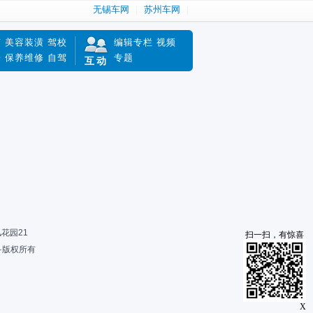
无锡车网
苏州车网
南
美容装潢
驾校
编辑专栏
视频
赔
保养维修
自驾
专题
互动
风花园21
扫一扫，有惊喜
限公司·版权所有
X