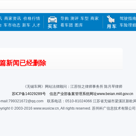
讯
商家资讯
价格行情
导购
测评
车型
商家
驾驶指
台
车市动态
新车
人才
看车团
图库
车险理
买车
用车
篇新闻已经删除
《无锡车网》网站法律顾问：江苏恒之律师事务所 陈月琴律师
苏ICP备14029289号 信息产业部备案管理系统网址www.beian.miit.gov.cn
-mail:799321672@qq.com 联系电话：0510-81024066 江苏省无锡市梁溪区新欧
yright © 2003-2016 www.wuxicw.cn, All rights reserved. 苏州科广信息技术有