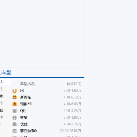
门车型
车
车型名称
价格区间
车
F0
3.69-4.69万
型
新奥拓
4.18-6.19万
车
瑞麒M1
4.18-6.08万
级
QQ
2.68-5.28万
车
熊猫
3.69-4.99万
优优
4.78-5.28万
V
菲亚特500
20.98-26.88万
V