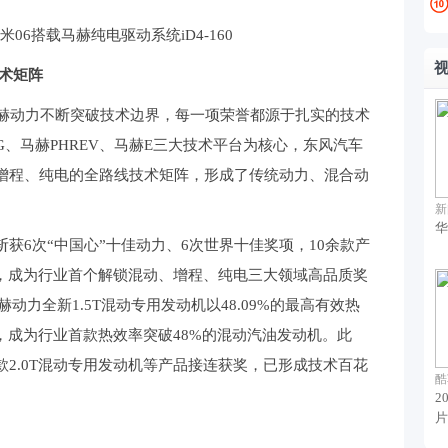
06搭载马赫纯电驱动系统iD4-160
术矩阵
马赫动力不断突破技术边界，每一项荣誉都源于扎实的技术
、马赫PHREV、马赫E三大技术平台为核心，东风汽车
增程、纯电的全路线技术矩阵，形成了传统动力、混合动
新
华
获6次“中国心”十佳动力、6次世界十佳奖项，10余款产
证，成为行业首个解锁混动、增程、纯电三大领域高品质奖
赫动力全新1.5T混动专用发动机以48.09%的最高有效热
，成为行业首款热效率突破48%的混动汽油发动机。此
2.0T混动专用发动机等产品接连获奖，已形成技术百花
酷
2
片