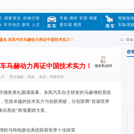
讯
商家资讯
价格行情
导购
测评
车型
商家
驾驶指
台
车市动态
新车
人才
看车团
图库
车险理
买车
用车
题名 东风汽车马赫动力再证中国技术实力！
价
汽车马赫动力再证中国技术实力！
-07
责任编辑：周彪
来源：商家稿件
评价颁奖典礼圆满落幕。东风汽车自主研发的马赫增程系统
-160，凭借卓越的技术实力与创新突破，分别荣膺“首届世界
驱动系统”两项重磅大奖。
增程与纯电驱动系统斩获世界十佳殊荣