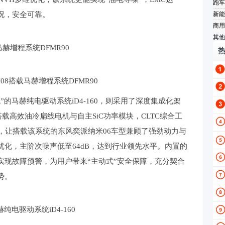
跑车
工况，安全可靠。
新能
商用
其他
马赫增程系统DFMR90
08搭载马赫增程系统DFMR90
的马赫纯电驱动系统iD4-160，则采用了深度集成化架
，搭载高效油冷扁线电机与自主SiC功率模块，CLTC综合工
/kg，让搭载该系统的东风奕派纳米06车型兼顾了强劲动力与
化，主阶次噪声低至64dB，达到行业领先水平。内置的
实现故障预警，为用户带来“主动式”安全保障，充分契合
势。
赫纯电驱动系统iD4-160