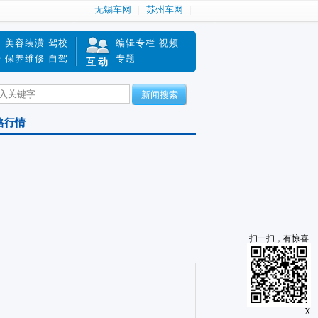
无锡车网
苏州车网
南
美容装潢
驾校
编辑专栏
视频
赔
保养维修
自驾
专题
互动
新闻搜索
格行情
扫一扫，有惊喜
X