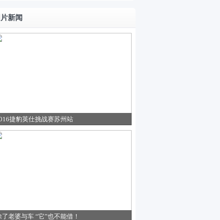
图片新闻
2016捷豹英仕挑战赛苏州站
除了老婆与车 “它”也不能借！