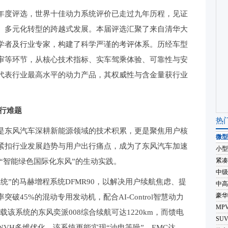
年度评选，世界十佳动力系统评价已走过九年历程，见证
、多元化转型的跨越式发展。本届评选汇聚了来自清华大
学者及行业专家，构建了科学严谨的考评体系。历经车型
审等环节，从核心技术指标、实车驾乘体验、可靠性与安
代表行业最高水平的动力产品，其权威性与含金量获行业
行难题
热
是东风汽车深耕新能源领域的技术积累，更是聚焦用户核
微型
紧扣行业发展趋势与用户出行痛点，成为了东风汽车加速
小型
紧凑
打造“智能绿色国际化东风”的生动实践。
中级
统”的马赫增程系统DFMR90，以解决用户续航焦虑、提
中高
豪华
45%的混动专用发动机，配合AI-Control智慧动力
MP
该系统的东风奕派008综合续航可达1220km，而馈电
SU
通过NVH多维优化，该系统更能实现“油电等噪”，EMC达