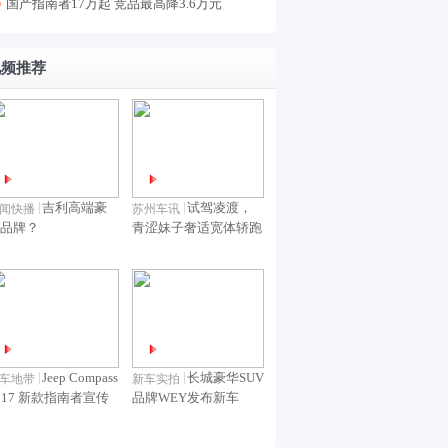
国产指南者17万起 竞品最高降3.6万元
视频推荐
吉利高端豪
试驾凌渡，
闻快播
苏州车讯
品牌？
青涩妹子奢适宽体轿跑
Jeep Compass
长城豪华SUV
车地带
新车实拍
017 新款指南者宣传
品牌WEY发布新车