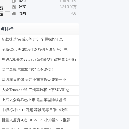
悦悦
3.88-4.48万
路宝
3.34-3.99万
源
优劲
3-4万
车
热点排行
新款捷达/荣威i6等 广州车展探馆汇总
全新CX-5等 2016年洛杉矶车展新车汇总
奥迪A6L暴降22.58万 5款豪华行政座驾苏州行
情
除了老婆与车车 “它”也不能借！
网络布局扩张 吴江中南雪铁龙盛势开业
大众Teramont等 广州车展将上市SUV汇总
上汽大众辉昂已上市 竞品车型降幅盘点
中级标杆15.18万起 荐雅阁等日系中级车
排量大瘦身 4款1.0T&1.2T小排量SUV推荐