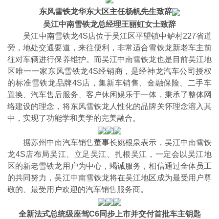
东风雪铁龙华东大区主任杨帆先生致辞
吴江中南雪铁龙总经理王丽虹女士致辞
吴江中南雪铁龙4S店位于吴江区平望镇中鲈村227省道
旁，地处交通要道，来往便利，非常适合雪铁龙新老车主前
往对车辆进行保养维护。而吴江中南雪铁龙也是目前吴江地
区唯一一家东风雪铁龙4S经销商，是经神龙汽车公司授权
的标准雪铁龙品牌4S店，集新车销售、金融保险、二手车
置换、汽车售后服务、客户休闲娱乐于一体，秉承了整体网
络建设的理念，将东风雪铁龙人性化的品牌关怀理念溶入其
中，实现了功能学和美学的完美融合。
据苏州中南汽车销售董事长姚根泉表示，吴江中南雪铁
龙4S店布局吴江、立足吴江、扎根吴江，一定会以吴江地
区的新老雪铁龙用户为中心，竭诚服务，相信通过全体员工
的共同努力，吴江中南雪铁龙将在吴江地区成为最受用户尊
敬的、最受用户欢迎的汽车销售服务商。
全新法式总统级座驾C6同步上市并交付首批车主钥匙