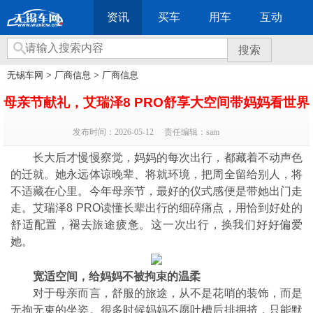
资讯
买车
用车
互动
搜索
无锡车网
>
厂商信息
>
厂商信息
母亲节献礼，艾瑞泽8 PRO舒享大空间带妈妈看世界
发布时间：2026-05-12
责任编辑：sam
长大后才慢慢察觉，妈妈的每次出行，都藏着不动声色
的迁就。她永远体谅晚辈、将就环境，把周全留给别人，将
不适藏在心里。今年母亲节，最好的仪式感便是带她出门走
走。艾瑞泽8 PRO读懂长辈出行的细碎痛点，用恰到好处的
舒适配置，褪去旅途疲惫。这一次出行，换我们好好偏爱
她。
宽适空间，给妈妈不被拘束的温柔
对于母亲而言，舒服的旅途，从不是花哨的装饰，而是
无拘无束的坐姿。很多时候妈妈不愿吐槽后排拥挤，只能默