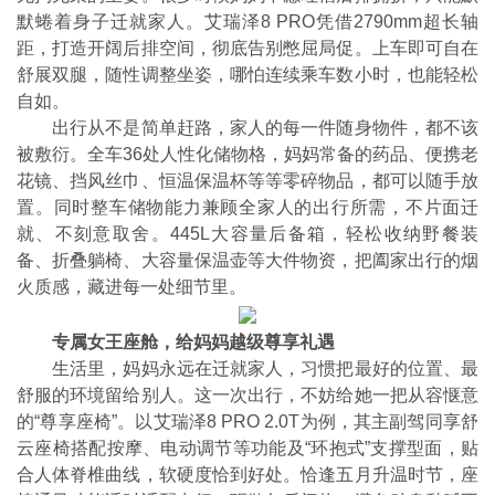
默蜷着身子迁就家人。艾瑞泽8 PRO凭借2790mm超长轴
距，打造开阔后排空间，彻底告别憋屈局促。上车即可自在
舒展双腿，随性调整坐姿，哪怕连续乘车数小时，也能轻松
自如。
出行从不是简单赶路，家人的每一件随身物件，都不该
被敷衍。全车36处人性化储物格，妈妈常备的药品、便携老
花镜、挡风丝巾、恒温保温杯等等零碎物品，都可以随手放
置。同时整车储物能力兼顾全家人的出行所需，不片面迁
就、不刻意取舍。445L大容量后备箱，轻松收纳野餐装
备、折叠躺椅、大容量保温壶等大件物资，把阖家出行的烟
火质感，藏进每一处细节里。
专属女王座舱，给妈妈越级尊享礼遇
生活里，妈妈永远在迁就家人，习惯把最好的位置、最
舒服的环境留给别人。这一次出行，不妨给她一把从容惬意
的“尊享座椅”。以艾瑞泽8 PRO 2.0T为例，其主副驾同享舒
云座椅搭配按摩、电动调节等功能及“环抱式”支撑型面，贴
合人体脊椎曲线，软硬度恰到好处。恰逢五月升温时节，座