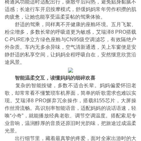
椅通风功能适时适配出行，驱散午后闷热，避免贴身黏腻不
适感；长途行车开启按摩模式，舒缓妈妈常年劳作积攒的肌
肉疲惫，让她也能享受温柔妥帖的驾乘体验。
舒适的驾乘，同样离不开健康的座舱环境。五月飞絮、
粉尘增多，多数长辈的呼吸道更为敏感，艾瑞泽8 PRO搭载
C-PURE净立方绿色座舱与CN95级空调滤芯，有效隔绝户
外杂质。车内无多余异味，空气清新通透，关上车窗便是安
静舒适的私享空间，让妈妈全程呼吸自在，安然惬意欣赏沿
途风景。
智能温柔交互，读懂妈妈的细碎欢喜
复杂的智能按键，多数不适合长辈。妈妈偏爱怀旧老
歌，却常常看不懂繁琐车机界面，简单的听歌需求也难以实
现。艾瑞泽8 PRO摒弃冗余操作，搭载8155芯片，大屏操
作丝滑流畅。高识别率智能语音，适配妈妈的说话语速，轻
唤“小奇”，就能播放经典老歌、调节空调温度。搭配索尼专
业音响，温润醇厚的音质还原旧时光韵味，把旅途过成温柔
光景。
出行细节里，藏着最真挚的疼爱，面对全家出游时的大