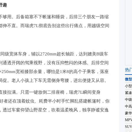
野趣
够用。后备箱塞不下帐篷和睡袋，后排三个朋友一路缩
都伸不直。而瑞虎7L彻底告别这些出行痛点，用越级空间
m同级宽体车身，辅以2720mm超长轴距，达到媲美B级车
到通透开阔的驾乘视野，没有压抑憋闷的体感。后排空间
热
+250mm宽裕膝部余量，哪怕是1米8的高个子乘客，落座
微型
局促。老人小孩上下车无需侧身弯腰，进出便捷又从容。
小型
接拉满。只需一键放倒二排座椅，瑞虎7L瞬间变身
紧凑
中级
爱好者还在顶着蚊虫、耗费半小时手忙脚乱搭建帐篷时，你
中高
，透过车窗仰望山野星空，吹着温柔晚风，独享静谧安逸
豪华
MP
SU