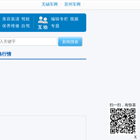
无锡车网
苏州车网
南
美容装潢
驾校
编辑专栏
视频
赔
保养维修
自驾
专题
互动
新闻搜索
格行情
扫一扫，有惊喜
X