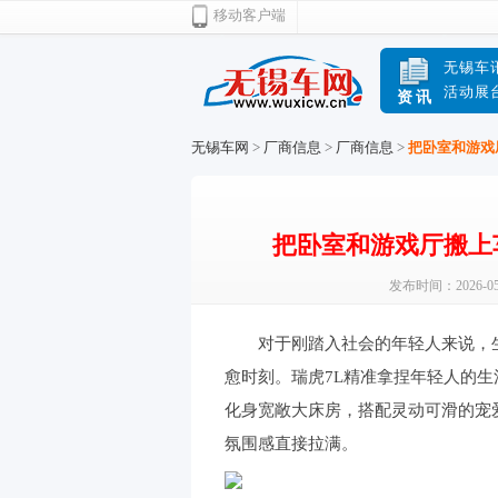
移动客户端
无锡车
活动展
资讯
无锡车网
>
厂商信息
>
厂商信息
>
把卧室和游戏
把卧室和游戏厅搬上
发布时间：2026-05
对于刚踏入社会的年轻人来说，生
愈时刻。瑞虎7L精准拿捏年轻人的
化身宽敞大床房，搭配灵动可滑的宠
氛围感直接拉满。