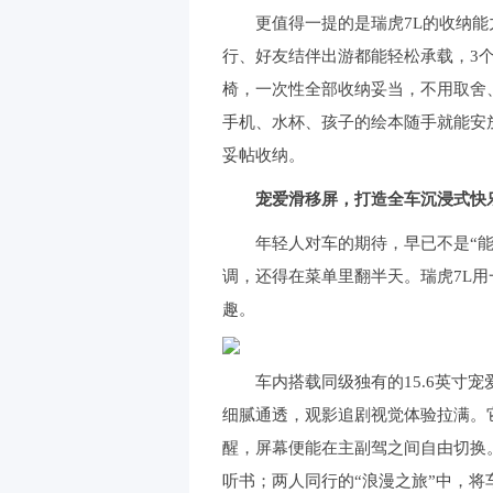
更值得一提的是瑞虎7L的收纳能力。
行、好友结伴出游都能轻松承载，3
椅，一次性全部收纳妥当，不用取舍
手机、水杯、孩子的绘本随手就能安
妥帖收纳。
宠爱滑移屏，打造全车沉浸式快
年轻人对车的期待，早已不是“能开
调，还得在菜单里翻半天。瑞虎7L
趣。
车内搭载同级独有的15.6英寸宠爱
细腻通透，观影追剧视觉体验拉满。
醒，屏幕便能在主副驾之间自由切换
听书；两人同行的“浪漫之旅”中，