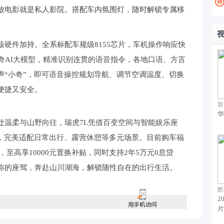
放电影就是私人影院。搭配车内氛围灯，随时解锁专属移
件加持。全系标配车规级8155芯片，车机操作响应快
奇AI大模型，精准识别连贯的语音指令，各地口语、方言
声“小奇”，即可语音操控规划导航、调节空调温度、切换
便捷又安全。
新
华
温柔与山野向往，瑞虎7L凭借百变空间与智能娱乐座
”，完美适配日常出行、露营休憩等多元场景。目前购车福
金，至高享10000元置换补贴，同时支持2年5万元0息贷
你的座驾，奔赴山川湖海，解锁随性自在的出行生活。
酷
2
片