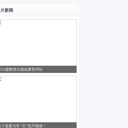
图片新闻
2016捷豹英仕挑战赛苏州站
除了老婆与车 “它”也不能借！