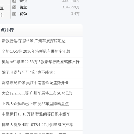
悦悦
3.88-4.48万
路宝
3.34-3.99万
源
优劲
3-4万
车
热点排行
新款捷达/荣威i6等 广州车展探馆汇总
全新CX-5等 2016年洛杉矶车展新车汇总
奥迪A6L暴降22.58万 5款豪华行政座驾苏州行
情
除了老婆与车车 “它”也不能借！
网络布局扩张 吴江中南雪铁龙盛势开业
大众Teramont等 广州车展将上市SUV汇总
上汽大众辉昂已上市 竞品车型降幅盘点
中级标杆15.18万起 荐雅阁等日系中级车
排量大瘦身 4款1.0T&1.2T小排量SUV推荐