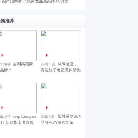
国产指南者17万起 竞品最高降3.6万元
视频推荐
吉利高端豪
试驾凌渡，
闻快播
苏州车讯
品牌？
青涩妹子奢适宽体轿跑
Jeep Compass
长城豪华SUV
车地带
新车实拍
017 新款指南者宣传
品牌WEY发布新车