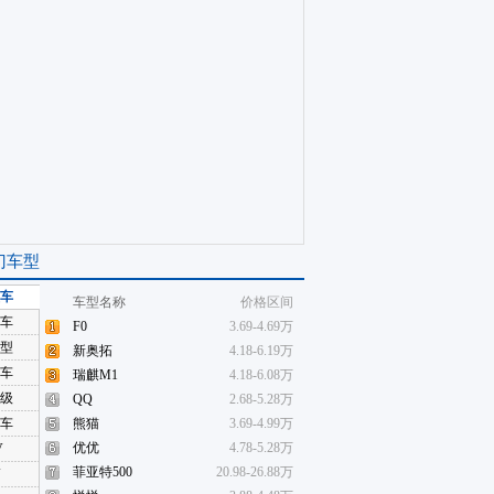
门车型
车
车型名称
价格区间
车
F0
3.69-4.69万
型
新奥拓
4.18-6.19万
车
瑞麒M1
4.18-6.08万
级
QQ
2.68-5.28万
车
熊猫
3.69-4.99万
优优
4.78-5.28万
V
菲亚特500
20.98-26.88万
V