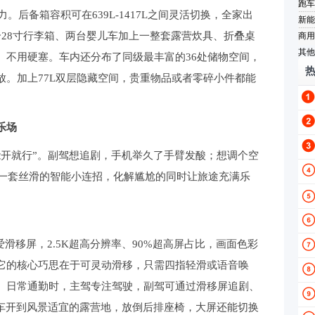
跑车
后备箱容积可在639L-1417L之间灵活切换，全家出
新能
个28寸行李箱、两台婴儿车加上一整套露营炊具、折叠桌
商用
其他
、不用硬塞。车内还分布了同级最丰富的36处储物空间，
放。加上77L双层隐藏空间，贵重物品或者零碎小件都能
乐场
就行”。副驾想追剧，手机举久了手臂发酸；想调个空
用一套丝滑的智能小连招，化解尴尬的同时让旅途充满乐
滑移屏，2.5K超高分辨率、90%超高屏占比，画面色彩
它的核心巧思在于可灵动滑移，只需四指轻滑或语音唤
。日常通勤时，主驾专注驾驶，副驾可通过滑移屏追剧、
将车开到风景适宜的露营地，放倒后排座椅，大屏还能切换