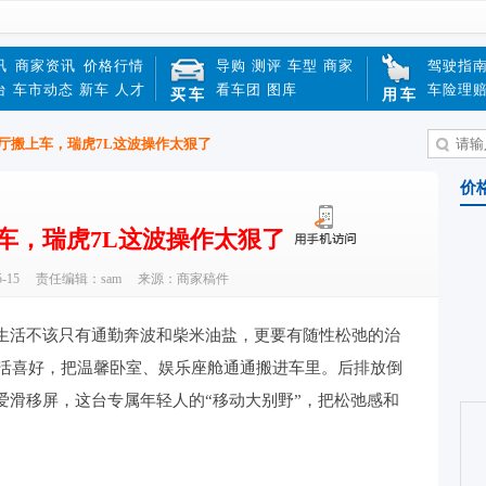
讯
商家资讯
价格行情
导购
测评
车型
商家
驾驶指
台
车市动态
新车
人才
看车团
图库
车险理
买车
用车
厅搬上车，瑞虎7L这波操作太狠了
价
车，瑞虎7L这波操作太狠了
-15
责任编辑：sam
来源：商家稿件
活不该只有通勤奔波和柴米油盐，更要有随性松弛的治
生活喜好，把温馨卧室、娱乐座舱通通搬进车里。后排放倒
爱滑移屏，这台专属年轻人的“移动大别野”，把松弛感和