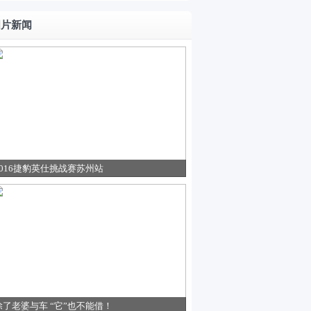
图片新闻
2016捷豹英仕挑战赛苏州站
除了老婆与车 “它”也不能借！