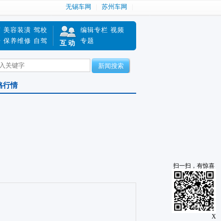
无锡车网
苏州车网
南
美容装潢
驾校
编辑专栏
视频
赔
保养维修
自驾
专题
互动
新闻搜索
格行情
扫一扫，有惊喜
X