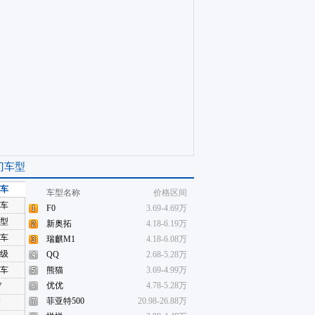
门车型
车
车型名称
价格区间
车
F0
3.69-4.69万
型
新奥拓
4.18-6.19万
车
瑞麒M1
4.18-6.08万
级
QQ
2.68-5.28万
车
熊猫
3.69-4.99万
优优
4.78-5.28万
V
菲亚特500
20.98-26.88万
V