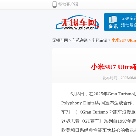
移动客户端
无锡车
活动展
资讯
无锡车网
>
车苑杂谈
>
车苑杂谈
>
小米SU7 Ul
小米SU7 Ult
发布时间：2025-06-0
6月8日，在2025年Gran Tur
Polyphony Digital共同宣布达
车7》（《Gran Turismo 7/跑车浪
这标志着《GT赛车》系列自1997
欧美和日系经典性能车为核心的收录