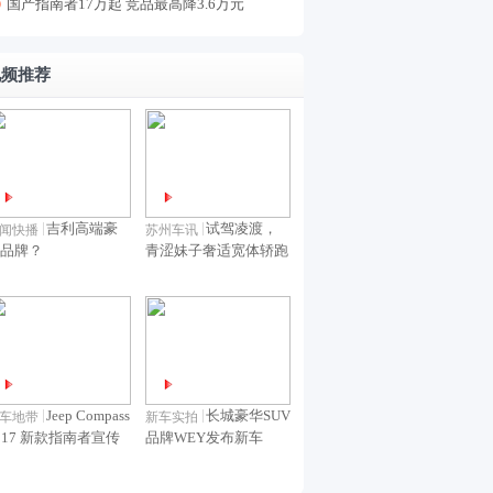
国产指南者17万起 竞品最高降3.6万元
视频推荐
吉利高端豪
试驾凌渡，
闻快播
苏州车讯
品牌？
青涩妹子奢适宽体轿跑
Jeep Compass
长城豪华SUV
车地带
新车实拍
017 新款指南者宣传
品牌WEY发布新车