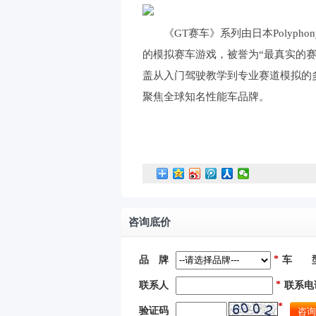
《GT赛车》系列由日本Polyphony D
的模拟赛车游戏，被誉为“最真实的
盖从入门驾驶教学到专业赛道模拟的
聚焦全球知名性能车品牌。
咨询底价
*
品 牌
车 
*
联系人
联系电
*
验证码