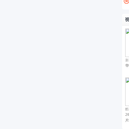
新
华
酷
2
片